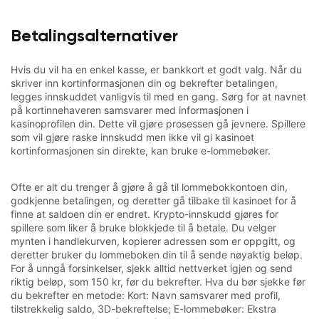
Betalingsalternativer
Hvis du vil ha en enkel kasse, er bankkort et godt valg. Når du
skriver inn kortinformasjonen din og bekrefter betalingen,
legges innskuddet vanligvis til med en gang. Sørg for at navnet
på kortinnehaveren samsvarer med informasjonen i
kasinoprofilen din. Dette vil gjøre prosessen gå jevnere. Spillere
som vil gjøre raske innskudd men ikke vil gi kasinoet
kortinformasjonen sin direkte, kan bruke e-lommebøker.
Ofte er alt du trenger å gjøre å gå til lommebokkontoen din,
godkjenne betalingen, og deretter gå tilbake til kasinoet for å
finne at saldoen din er endret. Krypto-innskudd gjøres for
spillere som liker å bruke blokkjede til å betale. Du velger
mynten i handlekurven, kopierer adressen som er oppgitt, og
deretter bruker du lommeboken din til å sende nøyaktig beløp.
For å unngå forsinkelser, sjekk alltid nettverket igjen og send
riktig beløp, som 150 kr, før du bekrefter. Hva du bør sjekke før
du bekrefter en metode: Kort: Navn samsvarer med profil,
tilstrekkelig saldo, 3D-bekreftelse; E-lommebøker: Ekstra