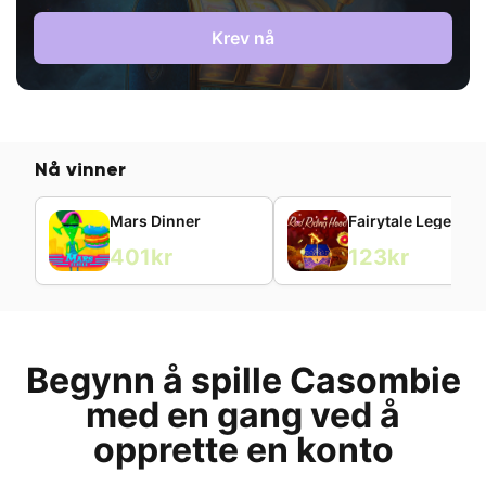
Krev nå
Nå vinner
Mars Dinner
Fairytale
401kr
123kr
Begynn å spille Casombie
med en gang ved å
opprette en konto