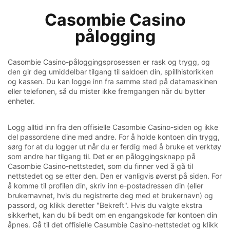
Casombie Casino
pålogging
Casombie Casino-påloggingsprosessen er rask og trygg, og
den gir deg umiddelbar tilgang til saldoen din, spillhistorikken
og kassen. Du kan logge inn fra samme sted på datamaskinen
eller telefonen, så du mister ikke fremgangen når du bytter
enheter.
Logg alltid inn fra den offisielle Casombie Casino-siden og ikke
del passordene dine med andre. For å holde kontoen din trygg,
sørg for at du logger ut når du er ferdig med å bruke et verktøy
som andre har tilgang til. Det er en påloggingsknapp på
Casombie Casino-nettstedet, som du finner ved å gå til
nettstedet og se etter den. Den er vanligvis øverst på siden. For
å komme til profilen din, skriv inn e-postadressen din (eller
brukernavnet, hvis du registrerte deg med et brukernavn) og
passord, og klikk deretter "Bekreft". Hvis du valgte ekstra
sikkerhet, kan du bli bedt om en engangskode før kontoen din
åpnes. Gå til det offisielle Casumbie Casino-nettstedet og klikk