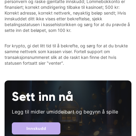
personvern og raske gjentatte innskudd; Lommebokkonto er
finansiert; korrekt omdirigering tilbake til kasinoet; 500 kr:
Korrekt adresse, korrekt nettverk, nøyaktig beløp sendt; Hvis
innskuddet ditt ikke vises etter bekreftelse, sjekk
betalingsstatusen i kassehistorikken og sørg for at du prøvde å
sette inn det beløpet, som 100 kr.
For krypto, gi det litt tid til å bekrefte, og sørg for at du brukte
samme nettverk som kassen viser. Fortell support om
transaksjonsnummeret slik at de raskt kan finne det hvis
statusen fortsatt sier "venter".
Sett inn nå
Legg til midler umiddelbart og begynn å spille
Innskudd