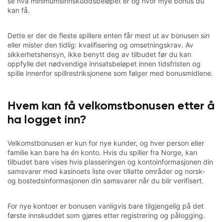
se hva minimumsinnskuddsbeløpet er og hvor mye bonus du
kan få.
Dette er der de fleste spillere enten får mest ut av bonusen sin
eller mister den tidlig: kvalifisering og omsetningskrav. Av
sikkerhetshensyn, ikke benytt deg av tilbudet før du kan
oppfylle det nødvendige innsatsbeløpet innen tidsfristen og
spille innenfor spillrestriksjonene som følger med bonusmidlene.
Hvem kan få velkomstbonusen etter å
ha logget inn?
Velkomstbonusen er kun for nye kunder, og hver person eller
familie kan bare ha én konto. Hvis du spiller fra Norge, kan
tilbudet bare vises hvis plasseringen og kontoinformasjonen din
samsvarer med kasinoets liste over tillatte områder og norsk-
og bostedsinformasjonen din samsvarer når du blir verifisert.
For nye kontoer er bonusen vanligvis bare tilgjengelig på det
første innskuddet som gjøres etter registrering og pålogging.