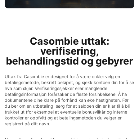
Casombie uttak:
verifisering,
behandlingstid og gebyrer
Uttak fra Casombie er designet for å være enkle: velg en
betalingsmetode, bekreft beløpet, og sjekk kontoen din for å se
hva som skjer. Verifiseringssjekker eller manglende
betalingsinformasjon forårsaker de fleste forsinkelsene. Å ha
dokumentene dine klare på forhånd kan øke hastigheten. Før
du ber om en utbetaling, sørg for at saldoen din er klar til å bli
trukket ut (for eksempel at eventuelle bonusvilkår og interne
kontroller er oppfylt) og at betalingsmetoden du velger er
registrert på ditt navn.