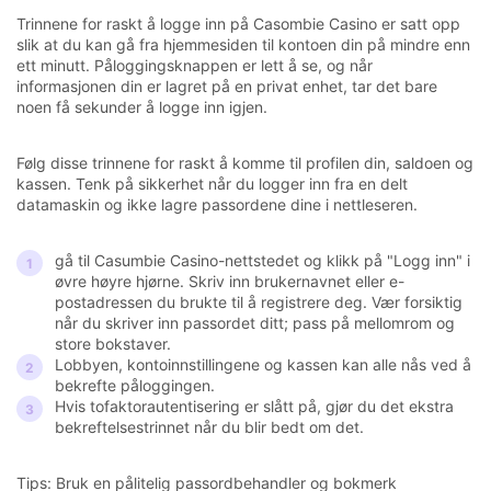
Trinnene for raskt å logge inn på Casombie Casino er satt opp
slik at du kan gå fra hjemmesiden til kontoen din på mindre enn
ett minutt. Påloggingsknappen er lett å se, og når
informasjonen din er lagret på en privat enhet, tar det bare
noen få sekunder å logge inn igjen.
Følg disse trinnene for raskt å komme til profilen din, saldoen og
kassen. Tenk på sikkerhet når du logger inn fra en delt
datamaskin og ikke lagre passordene dine i nettleseren.
gå til Casumbie Casino-nettstedet og klikk på "Logg inn" i
øvre høyre hjørne. Skriv inn brukernavnet eller e-
postadressen du brukte til å registrere deg. Vær forsiktig
når du skriver inn passordet ditt; pass på mellomrom og
store bokstaver.
Lobbyen, kontoinnstillingene og kassen kan alle nås ved å
bekrefte påloggingen.
Hvis tofaktorautentisering er slått på, gjør du det ekstra
bekreftelsestrinnet når du blir bedt om det.
Tips: Bruk en pålitelig passordbehandler og bokmerk