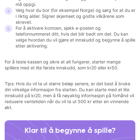
må oppgi.
Velg hvor du bor (for eksempel Norge) og sørg for at du er
i riktig alder. Signer skjemaet og godta vilkårene som
skrevet.
For å aktivere kontoen, sjekk e-posten og
telefonnummeret ditt, hvis det blir bedt om det. Du kan
velge hvordan du vil gjøre et innskudd og begynne å spille
etter aktivering.
For å teste kassen og sikre at alt fungerer, starter mange
spillere med et lite første innskudd, som kr20 eller kr50.
Tips: Hvis du vil ta ut større beløp senere, er det best å bruke
din virkelige informasjon fra starten. Du kan starte med et lite
innskudd på kr20, men å få nøyaktig informasjon på forhånd vil
redusere ventetiden når du vil ta ut 500 kr etter en vinnende
økt.
Klar til å begynne å spille?