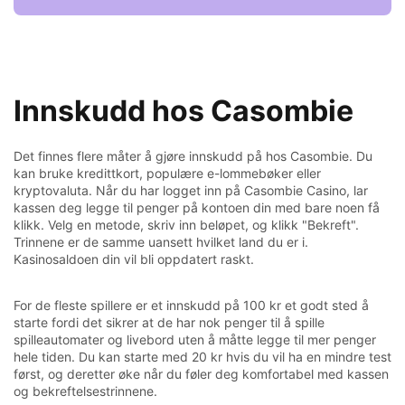
Innskudd hos Casombie
Det finnes flere måter å gjøre innskudd på hos Casombie. Du
kan bruke kredittkort, populære e-lommebøker eller
kryptovaluta. Når du har logget inn på Casombie Casino, lar
kassen deg legge til penger på kontoen din med bare noen få
klikk. Velg en metode, skriv inn beløpet, og klikk "Bekreft".
Trinnene er de samme uansett hvilket land du er i.
Kasinosaldoen din vil bli oppdatert raskt.
For de fleste spillere er et innskudd på 100 kr et godt sted å
starte fordi det sikrer at de har nok penger til å spille
spilleautomater og livebord uten å måtte legge til mer penger
hele tiden. Du kan starte med 20 kr hvis du vil ha en mindre test
først, og deretter øke når du føler deg komfortabel med kassen
og bekreftelsestrinnene.