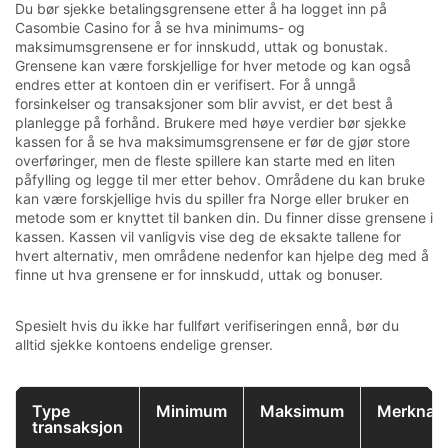
Du bør sjekke betalingsgrensene etter å ha logget inn på
Casombie Casino for å se hva minimums- og
maksimumsgrensene er for innskudd, uttak og bonustak.
Grensene kan være forskjellige for hver metode og kan også
endres etter at kontoen din er verifisert. For å unngå
forsinkelser og transaksjoner som blir avvist, er det best å
planlegge på forhånd. Brukere med høye verdier bør sjekke
kassen for å se hva maksimumsgrensene er før de gjør store
overføringer, men de fleste spillere kan starte med en liten
påfylling og legge til mer etter behov. Områdene du kan bruke
kan være forskjellige hvis du spiller fra Norge eller bruker en
metode som er knyttet til banken din. Du finner disse grensene i
kassen. Kassen vil vanligvis vise deg de eksakte tallene for
hvert alternativ, men områdene nedenfor kan hjelpe deg med å
finne ut hva grensene er for innskudd, uttak og bonuser.
Spesielt hvis du ikke har fullført verifiseringen ennå, bør du
alltid sjekke kontoens endelige grenser.
Type
Minimum
Maksimum
Merknad
transaksjon