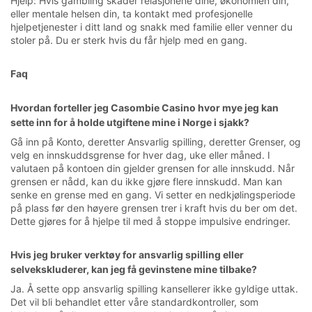
Hjelp: Hvis gambling skader relasjonene dine, økonomien din,
eller mentale helsen din, ta kontakt med profesjonelle
hjelpetjenester i ditt land og snakk med familie eller venner du
stoler på. Du er sterk hvis du får hjelp med en gang.
Faq
Hvordan forteller jeg Casombie Casino hvor mye jeg kan
sette inn for å holde utgiftene mine i Norge i sjakk?
Gå inn på Konto, deretter Ansvarlig spilling, deretter Grenser, og
velg en innskuddsgrense for hver dag, uke eller måned. I
valutaen på kontoen din gjelder grensen for alle innskudd. Når
grensen er nådd, kan du ikke gjøre flere innskudd. Man kan
senke en grense med en gang. Vi setter en nedkjølingsperiode
på plass før den høyere grensen trer i kraft hvis du ber om det.
Dette gjøres for å hjelpe til med å stoppe impulsive endringer.
Hvis jeg bruker verktøy for ansvarlig spilling eller
selvekskluderer, kan jeg få gevinstene mine tilbake?
Ja. Å sette opp ansvarlig spilling kansellerer ikke gyldige uttak.
Det vil bli behandlet etter våre standardkontroller, som