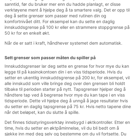
sanntid, før du bruker mer enn du hadde planlagt, er disse
verktøyene ment å hjelpe deg å ta smartere valg. Det er opp til
deg å sette grenser som passer med rutinen din og
komfortnivået ditt. For eksempel kan du sette en daglig
innskuddsgrense på 100 kr eller en strammere stoppgrense på
50 kr for en enkelt økt.
Når de er satt i kraft, håndhever systemet dem automatisk.
Sett grenser som passer måten du spiller på
Innskuddsgrenser lar deg sette en grense for hvor mye du kan
legge til på kasinokontoen din i en viss tidsperiode. Hvis du
setter en ukentlig innskuddsgrense på 200 kr, for eksempel, vil
alle innskudd som ville bringe deg over den grensen bli holdt
tilbake til perioden starter på nytt. Tapsgrenser hjelper deg å
håndtere tap ved å begrense hvor mye du kan tape i en viss
tidsperiode. Dette vil hjelpe deg å unngå å jage resultater hvis
du setter en daglig tapsgrense på 75 kr. Hvis netto tapene dine
når det beløpet, kan du slutte å spille.
Det finnes tidsstyringsverktøy innebygd i øktkontroller. Etter en
time, hvis du setter en øktpåminnelse, vil du bli bedt om å
sjekke inn med deg selv og bestemme om du vil fortsette. Du