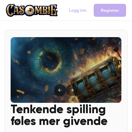
Logg inn
Registrer
Tenkende spilling
føles mer givende