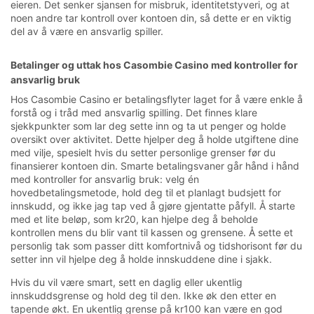
eieren. Det senker sjansen for misbruk, identitetstyveri, og at
noen andre tar kontroll over kontoen din, så dette er en viktig
del av å være en ansvarlig spiller.
Betalinger og uttak hos Casombie Casino med kontroller for
ansvarlig bruk
Hos Casombie Casino er betalingsflyter laget for å være enkle å
forstå og i tråd med ansvarlig spilling. Det finnes klare
sjekkpunkter som lar deg sette inn og ta ut penger og holde
oversikt over aktivitet. Dette hjelper deg å holde utgiftene dine
med vilje, spesielt hvis du setter personlige grenser før du
finansierer kontoen din. Smarte betalingsvaner går hånd i hånd
med kontroller for ansvarlig bruk: velg én
hovedbetalingsmetode, hold deg til et planlagt budsjett for
innskudd, og ikke jag tap ved å gjøre gjentatte påfyll. Å starte
med et lite beløp, som kr20, kan hjelpe deg å beholde
kontrollen mens du blir vant til kassen og grensene. Å sette et
personlig tak som passer ditt komfortnivå og tidshorisont før du
setter inn vil hjelpe deg å holde innskuddene dine i sjakk.
Hvis du vil være smart, sett en daglig eller ukentlig
innskuddsgrense og hold deg til den. Ikke øk den etter en
tapende økt. En ukentlig grense på kr100 kan være en god