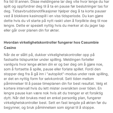
fra tid til annen. Disse meldingene lar deg vite hvor lenge du har
spilt og oppfordrer deg til å ta en pause før beslutninger tas for
deg. Tidsavbruddsnotifikasjoner hjelper deg å ta korte pauser
ved å blokkere kasinospill i en viss tidsperiode. Du kan gjøre
dette hvis du vil starte på nytt raskt uten å forplikte deg til noe
lengre. Dette er spesielt nyttig hvis du merker at du jager tap
eller går over planen din for økter.
Hvordan virkelighetskontroller fungerer hos Casumbie
Casino
Når de er slått på, dukker virkelighetskontroller opp på
fastsatte tidspunkter under spilling. Meldingen forteller
vanligvis hvor lenge økten din er og ber deg om å gjøre noe,
som å fortsette å spille, pause eller forlate spillet. Fordi den
stopper deg fra å gå inn i "autopilot"-modus under rask spilling,
er det en nyttig form for selvkontroll. Sett tiden mellom
påminnelser til å passe timeplanen din for best resultat. Velg et
kortere intervall hvis du lett mister oversikten over tiden. En
lengre pause kan være nok hvis alt du trenger er et forsiktig
dytt. Når det brukes med en enkel personlig plan, fungerer
virkelighetskontroller best. Sett en fast lengde på økten før du
begynner, og bruk påminnelsen som signal til å stoppe.